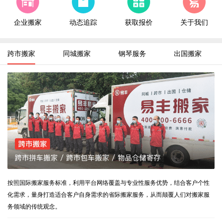
广州市
搬家到
太原市，跨市拼车搬家
8-8
企业搬家
动态追踪
获取报价
关于我们
合肥市
搬家到
长春市，跨市拼车搬家
8-8
郑州市
搬家到
烟台市，跨市拼车搬家
8-8
跨市搬家
同城搬家
钢琴服务
出国搬家
武汉市
搬家到
上海市,精品同城搬家
8-8
长沙市
搬家到
西安市，跨市拼车搬家
8-8
成都市
搬家到
长沙市，跨市包车搬家
8-8
重庆市
搬家到
北京市，跨市拼车搬家
8-8
厦门市
搬家到
北京市，跨包车市搬家
8-8
西安市
搬家到
上海市，跨市拼车搬家
8-8
南京市
搬家到
西安市，跨市包车搬家
8-8
北京市
搬家到
重庆市，跨市拼车搬家
8-8
按照国际搬家服务标准，利用平台网络覆盖与专业性服务优势，结合客户个性
化需求，量身打造适合客户自身需求的省际搬家服务，从而颠覆人们对搬家服
务领域的传统观念。