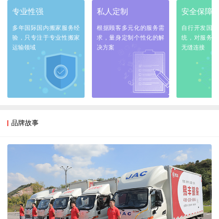
专业性强
私人定制
安全保障
多年国际国内搬家服务经
根据顾客多元化的服务需
自行开发国际
验，只专注于专业性搬家
求，量身定制个性化的解
统，对服务全
运输领域
决方案
无缝连接
品牌故事