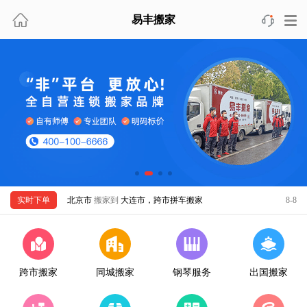
北京市
搬家到
重庆市，跨市拼车搬家
8-8
易丰搬家
上海市
搬家到
北京市，跨市包车搬家
8-8
天津市
搬家到
新西兰，出国移民搬家
8-8
北京市
搬家到
北京市，精品同城搬家
8-8
广州市
搬家到
南宁市，跨市拼车搬家
8-8
深圳市
搬家到
天津市，跨市拼车搬家
8-8
上海市
搬家到
上海市，日式同城搬家
8-8
佛山市
搬家到
新加坡，出国搬家
8-8
上海市
搬家到
成都市，跨市包车搬家
8-8
实时下单
北京市
搬家到
大连市，跨市拼车搬家
8-8
天津市
搬家到
杭州市，跨市包车搬家
8-8
珠海市
搬家到
马来西亚，出国移民搬家
8-8
杭州市
搬家到
杭州市，日式同城搬家
8-8
跨市搬家
同城搬家
钢琴服务
出国搬家
南京市
搬家到
南京市，精品同城搬家
8-8
无锡市
搬家到
上海市，跨市包车搬家
8-8